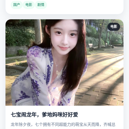
国产
电影
剧情
电影
七宝闹龙年，爹地妈咪好好爱
龙年除夕夜，七个拥有不同超能力的萌宝从天而降，齐喊总