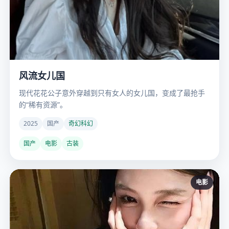
风流女儿国
现代花花公子意外穿越到只有女人的女儿国，变成了最抢手
的“稀有资源”。
2025
国产
奇幻科幻
国产
电影
古装
电影