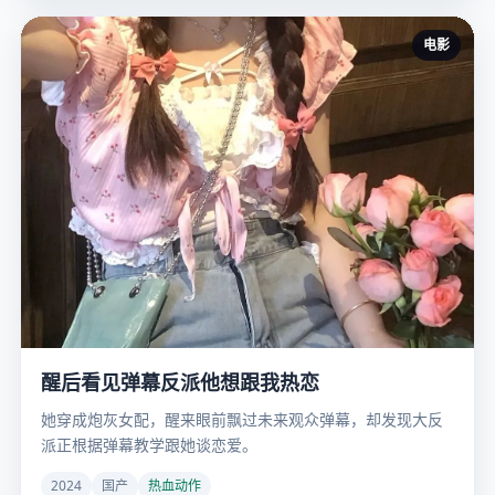
电影
醒后看见弹幕反派他想跟我热恋
她穿成炮灰女配，醒来眼前飘过未来观众弹幕，却发现大反
派正根据弹幕教学跟她谈恋爱。
2024
国产
热血动作