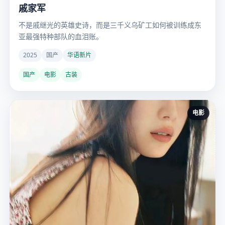
戚家军
不是戚继光的英雄史诗，而是三千义乌矿工如何被训练成东
亚最强特种部队的血泪账。
2025
国产
华语新片
国产
电影
古装
电影