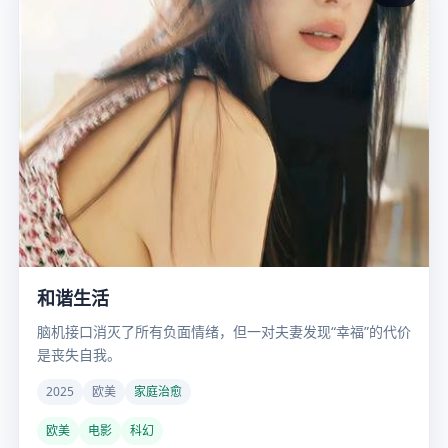
和谐生活
脑机接口消灭了所有负面情绪，但一对夫妻发现“幸福”的代价
是丧失自我。
2025
欧美
家庭治愈
欧美
电影
科幻