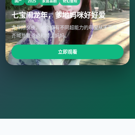
国产
2025
家庭喜剧
奇幻冒险
国产
国产
国产
欧美
2026
2025
2025
2025
奇幻喜剧
剧情
古装战争
科幻
励志
惊悚
冒险寻宝
历史正剧
七宝闹龙年，爹地妈咪好好爱
修炼成为护宝使者
国医少年志第二季
戚家军
和谐生活
龙年除夕夜，七个拥有不同超能力的萌宝从天而降，
故宫文物修复师意外激活了文物里的“灵”，被告知是
废柴中医学生被罚抄《本草纲目》一千遍，却在古籍
不是戚继光的英雄史诗，而是三千义乌矿工如何被训
脑机接口消灭了所有负面情绪，但一对夫妻发现“幸
全村的希望，要修炼成“护宝使者”。
夹层中发现了祖传的失传古方。
练成东亚最强特种部队的血泪账。
福”的代价是丧失自我。
齐喊总裁爸爸和特工妈妈。
立即观看
立即观看
立即观看
立即观看
立即观看