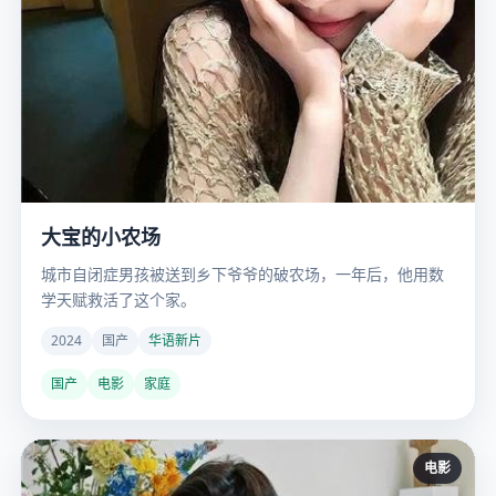
大宝的小农场
城市自闭症男孩被送到乡下爷爷的破农场，一年后，他用数
学天赋救活了这个家。
2024
国产
华语新片
国产
电影
家庭
电影