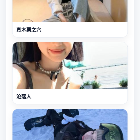
真木栗之穴
沦落人