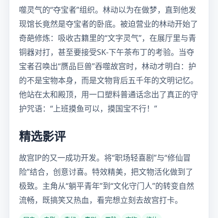
噬灵气的“夺宝者”组织。林动以为在做梦，直到他发
现馆长竟然是夺宝者的卧底。被迫营业的林动开始了
奇葩修炼：吸收古籍里的“文字灵气”，在展厅里与青
铜器对打，甚至要接受SK-下午茶布丁的考验。当夺
宝者召唤出“赝品巨兽”吞噬故宫时，林动才明白：护
的不是宝物本身，而是文物背后五千年的文明记忆。
他站在太和殿顶，用一口塑料普通话念出了真正的守
护咒语：“上班摸鱼可以，摸国宝不行！”
精选影评
故宫IP的又一成功开发。将“职场轻喜剧”与“修仙冒
险”结合，创意讨喜。特效精美，把文物活化做到了
极致。主角从“躺平青年”到“文化守门人”的转变自然
流畅，既搞笑又热血，看完想立刻去故宫打卡。