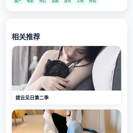
国产
电影
奇幻
喜剧
冒险
文物
修仙
相关推荐
拨云见日第二季