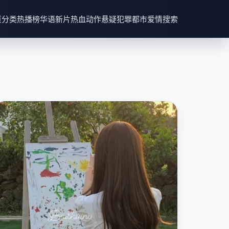
页
分类
热播榜
华语新片
热血动作
悬疑犯罪
都市爱情
搜索