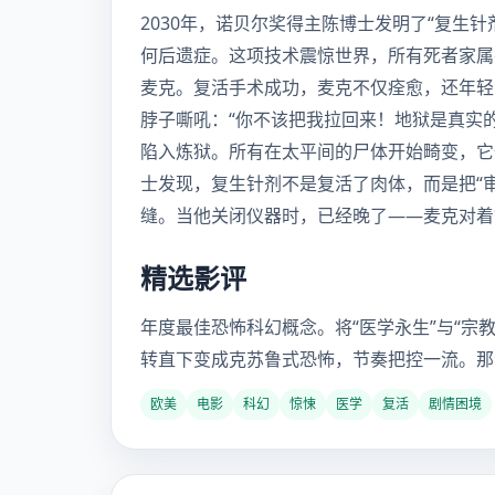
2030年，诺贝尔奖得主陈博士发明了“复生
何后遗症。这项技术震惊世界，所有死者家属
麦克。复活手术成功，麦克不仅痊愈，还年轻
脖子嘶吼：“你不该把我拉回来！地狱是真实
陷入炼狱。所有在太平间的尸体开始畸变，它
士发现，复生针剂不是复活了肉体，而是把“
缝。当他关闭仪器时，已经晚了——麦克对着镜
精选影评
年度最佳恐怖科幻概念。将“医学永生”与“宗
转直下变成克苏鲁式恐怖，节奏把控一流。那
欧美
电影
科幻
惊悚
医学
复活
剧情困境