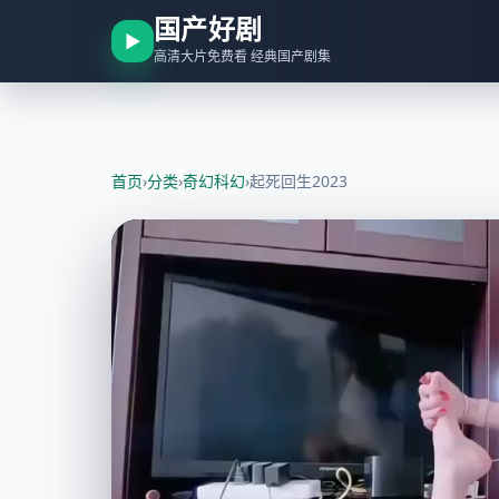
国产好剧
▶
高清大片免费看 经典国产剧集
首页
›
分类
›
奇幻科幻
›
起死回生2023