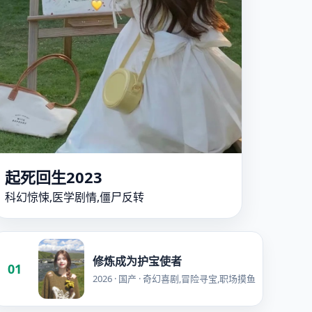
起死回生2023
科幻惊悚,医学剧情,僵尸反转
修炼成为护宝使者
01
2026 · 国产 · 奇幻喜剧,冒险寻宝,职场摸鱼