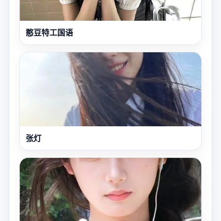
憨豆特工国语
张灯