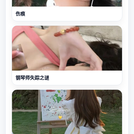
伤痕
钢琴师失踪之谜