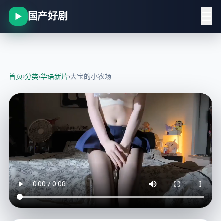
☰
国产好剧
▶
首页
›
分类
›
华语新片
›
大宝的小农场