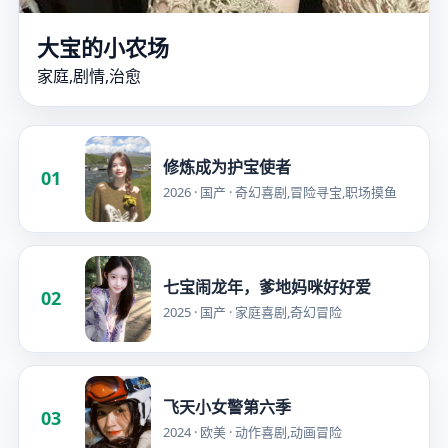
大宝的小农场
家庭,剧情,治愈
修炼成为护宝使者
01
2026 · 国产 · 奇幻喜剧,冒险寻宝,职场摸鱼
七宝闹龙年，爹地妈咪好好爱
02
2025 · 国产 · 家庭喜剧,奇幻冒险
飞天小女警第六季
03
2024 · 欧美 · 动作喜剧,动画冒险