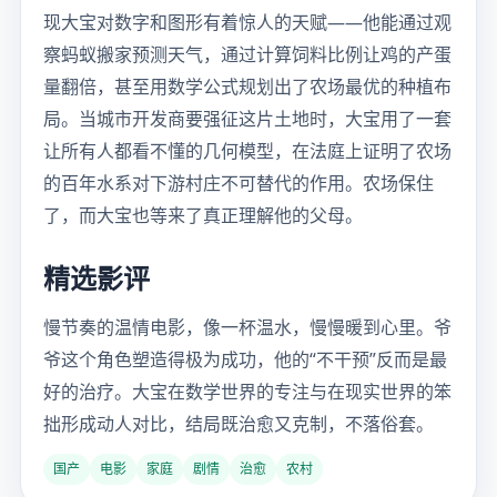
现大宝对数字和图形有着惊人的天赋——他能通过观
察蚂蚁搬家预测天气，通过计算饲料比例让鸡的产蛋
量翻倍，甚至用数学公式规划出了农场最优的种植布
局。当城市开发商要强征这片土地时，大宝用了一套
让所有人都看不懂的几何模型，在法庭上证明了农场
的百年水系对下游村庄不可替代的作用。农场保住
了，而大宝也等来了真正理解他的父母。
精选影评
慢节奏的温情电影，像一杯温水，慢慢暖到心里。爷
爷这个角色塑造得极为成功，他的“不干预”反而是最
好的治疗。大宝在数学世界的专注与在现实世界的笨
拙形成动人对比，结局既治愈又克制，不落俗套。
国产
电影
家庭
剧情
治愈
农村